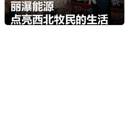
科技改变生活 看丽瀑光储系统如何提升牧民的幸福
感
2024-08-07
丽瀑集团向新疆伊犁州捐赠一套6KW+10KWh光储系
统，定向用于昭苏县阿合牙孜沟远冬牧场服务站供电储
能，以“光伏”之力点亮牧民新生活。