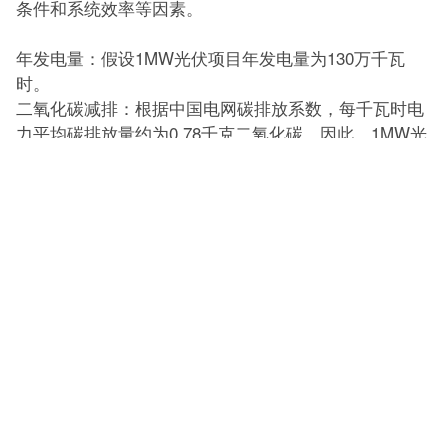
条件和系统效率等因素。
年发电量：假设1MW光伏项目年发电量为130万千瓦
时。
二氧化碳减排：根据中国电网碳排放系数，每千瓦时电
力平均碳排放量约为0.78千克二氧化碳。因此，1MW光
伏项目每年可减少的二氧化碳排放量为：1014吨二氧化
碳。
相当于树木数量：一棵成熟的树木每年可吸收约22千克
二氧化碳。因此，1MW光伏项目每年节省的二氧化碳排
放量相当于约46,000棵树。
目前，虞丽EPC公司（丽瀑能源分公司）已在中国完成
了总计30.5MW工业屋顶项目。